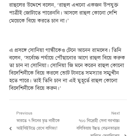
রাহুলের উদ্দেশে বলেন, ‘রাহুল এখনো একজন উপযুক্ত
পাত্রীই জোটাতে পারেননি। আসলে রাহুল কোনো দেশি
মেয়েকে বিয়ে করতে চান না।’
এ প্রসঙ্গে সোনিয়া গান্ধীকেও টেনে আনেন রামদেব। তিনি
বলেন, ‘সর্বোচ্চ পর্যায়ে পৌঁছানোর আগে রাহুল বিয়ে করুক
তা চান না সোনিয়া। সোনিয়া জি মনে করেন রাহুল কোনো
বিদেশিনীকে বিয়ে করলে ভোট টানতে সমস্যার সম্মুখীন
হতে পারে। তাই তিনি চান না এই মুহূর্তে রাহুল কোনো
বিদেশিনীকে বিয়ে করুন।
’
Post
Previous
Next
Previous
Next
ভারতে ৭ দিনের মৃত নারীকে
৭০০ বিদ্রোহী সেনা বরখাস্তঃ
navigation
post:
post:
আইসিইউতে রেখে বাণিজ্য!
বলিভিয়ায় উন্নত বেতনভাতার
দাবিতে সেনাবিদ্রোহ