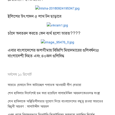
ইলিশের উৎপাদন ৫ লাখ টন ছাড়াবে
চাঁদে অবতরন করতে কেন ব্যর্থ হলো ভারত????
এবার বাংলাদেশের জলসীমায় বিজিপি মিয়ানমারের গুলিবর্ষনঃ৫
বাংলাদেশী নিহত এবং ৪০জন গুলিবিদ্ধ
সর্বশেষ ১০ রিপোর্ট
ভারতে যেভাবে দিন কাটাচ্ছেন পলাতক আওয়ামী লীগ নেতারা
শেখ হাসিনার নির্দেশেই গুম করা হয়েছিল সালাহউদ্দিন আহমদকেঃতদন্ত সংস্থা
শেখ হাসিনাকে অস্থিতিশীলতার সুযোগ দিয়ে বাংলাদেশের বন্ধুত্ব চাওয়া ভারতের
দ্বিমুখী আচরণ : সালাউদ্দীন আহমদ
এখন থেকে বিমানবন্দরে ভিআইপি-সিআইপিসহ সকলকে তল্লাশির নির্দেশ