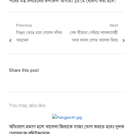
পর্বের এই নির্বাচনের ফলাফল আগামী ১৬ মে ঘোষণা করা হবে।
Post
Previous
Next
Previous
Next
পিঞ্জর ভেঙে চলে গেলেন বশির
শেষ সীমানা পেরিয়ে শাসকগোষ্ঠী
navigation
post:
post:
আহমেদ
আজ দানব:বেগম খালেদা জিয়া
Share this post
You may also like...
অভিযোগ প্রমাণ হলে খালেদা জিয়াকে সাজা ভোগ করতে হবেঃ দুদক
চেয়ারম্যান বদিউজ্জামান