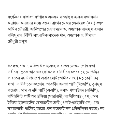
সংগঠনের সাধারণ সম্পাদক এনএম সাজ্জাদুল হকের সঞ্চালনায়
অনুষ্ঠানে অন্যদের মধ্যে বক্তব্য রাখেন মেজর জেনারেল (অব.) রুহুল
আমিন চৌধুরী, জানিপপের চেয়ারম্যান ড. অধ্যাপক নাজমুল হাসান
কলিমুল্লাহ, বিশিষ্ট সাংবাদিক সাদেক খান, অধ্যাপক ড. দিলারা
চৌধুরী প্রমুখ।
প্রসঙ্গত, গত ৭ এপ্রিল শুরু হয়েছে ভারতের ১৬তম লোকসভা
নির্বাচন। ৫০০ আসনের লোকসভার নির্বাচন চলবে ১২ মে পর্যন্ত।
ভারতের ২৪টি প্রদেশে এবার মোট ভোটার সংখ্যা ৮১ কোটি ৪৫
লাখ। এ নির্বাচনে কংগ্রেস, ভারতীয় জনতা পার্টি (বিজেপি), তৃণমূল
কংগ্রেস, আম আদমি পার্টি (এএপি), অসাম গণপরিষদ (এজিপি),
কমিউনিস্ট পার্টি অব ইন্ডিয়া (মার্ক্সবাদী) বা সিপিআই (এম), অল
ইন্ডিয়া ইউনাইটেড ডেমক্রেটিক ফ্রন্ট (এআইএইইউডিএফ) এবং
সমাজবাদী পার্টিসহ আরো বেশ কয়েকটি দল প্রতিদ্বন্দ্বিতা করছে। নয়