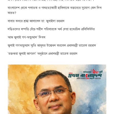
বাংলাদেশ থেকে পলাতক ও গনহত্যাকারী হাসিনাকে বক্তব্যের সুযোগ কেন দিল
ভারত?
বাবার কবরে শ্রদ্ধা জানালেন ডা: জুবাইদা রহমান
দণ্ডিতদের সম্পত্তি বেঁচে শহীদ পরিবারকে অর্থ দেয়া হবেঃচিফ প্রসিকিউটর
আজ জুলাই গণ-অভ্যুত্থান’ দিবস
জুলাই গণঅভ্যুত্থান স্মৃতি জাদুঘর উদ্বোধন করলেন প্রধানমন্ত্রী তারেক রহমান
‘রক্তঝরা জুলাই জাগরণ’ অনুষ্ঠানে প্রধানমন্ত্রী তারেক রহমান