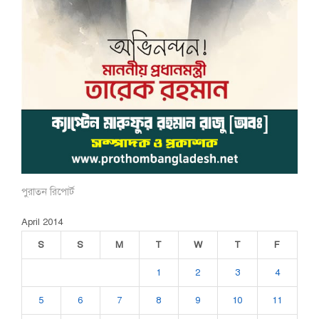
পুরাতন রিপোর্ট
April 2014
S
S
M
T
W
T
F
1
2
3
4
5
6
7
8
9
10
11