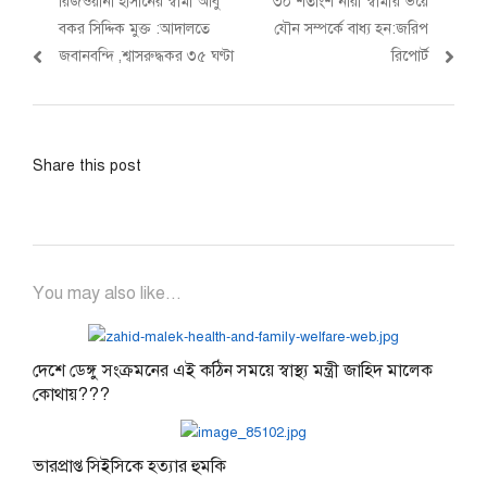
Previous
Next
রিজওয়ানা হাসানের স্বামী আবু
৩০ শতাংশ নারী স্বামীর ভয়ে
navigation
post:
post:
বকর সিদ্দিক মুক্ত :আদালতে
যৌন সম্পর্কে বাধ্য হন:জরিপ
জবানবন্দি ,শ্বাসরুদ্ধকর ৩৫ ঘণ্টা
রিপোর্ট
Share this post
You may also like...
দেশে ডেঙ্গু সংক্রমনের এই কঠিন সময়ে স্বাস্থ্য মন্ত্রী জাহিদ মালেক
কোথায়???
ভারপ্রাপ্ত সিইসিকে হত্যার হুমকি