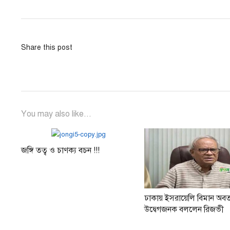
navigation
post:
Share this post
You may also like...
জঙ্গি তত্ব ও চাণক্য বচন !!!
ঢাকায় ইসরায়েলি বিমান অ
উদ্বেগজনক বললেন রিজভী