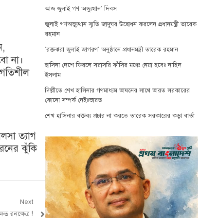
আজ জুলাই গণ-অভ্যুত্থান’ দিবস
জুলাই গণঅভ্যুত্থান স্মৃতি জাদুঘর উদ্বোধন করলেন প্রধানমন্ত্রী তারেক
রহমান
ন,
‘রক্তঝরা জুলাই জাগরণ’ অনুষ্ঠানে প্রধানমন্ত্রী তারেক রহমান
বো না।
হাসিনা দেশে ফিরলে সরাসরি ফাঁসির মঞ্চে নেয়া হবেঃ নাহিদ
ও গতিশীল
ইসলাম
দিল্লীতে শেখ হাসিনার গণমাধ্যম ভাষনের সাথে ভারত সরকারের
কোনো সম্পর্ক নেইঃভারত
শেখ হাসিনার বক্তব্য প্রচার না করতে তারেক সরকারের কড়া বার্তা
ালসা ত্যাগ
নের ঝুঁকি
Next
ষেত রনক্ষেত্র !