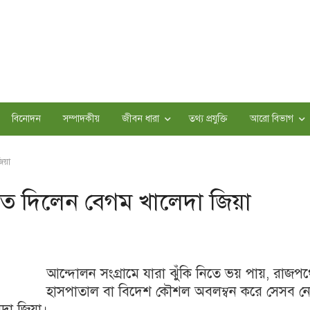
বিনোদন
সম্পাদকীয়
জীবন ধারা
তথ্য প্রযুক্তি
আরো বিভাগ
িয়া
েত দিলেন বেগম খালেদা জিয়া
আন্দোলন সংগ্রামে যারা ঝুঁকি নিতে ভয় পায়, রাজপ
হাসপাতাল বা বিদেশ কৌশল অবলম্বন করে সেসব ন
দা জিয়া।