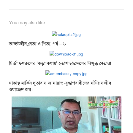
You may also like...
তাজউদ্দীন,নেতা ও পিতা: পর্ব – ৬
মির্জা ফখরুলের ‘কড়া কথায়’ হতাশ ছাত্রদলের বিক্ষুব্ধ নেতারা
ঢাকাস্থ মার্কিন দূতাবাস জামায়াত-যুদ্ধাপরাধীদের ঘাঁটিঃ সজীব
ওয়াজেদ জয়।