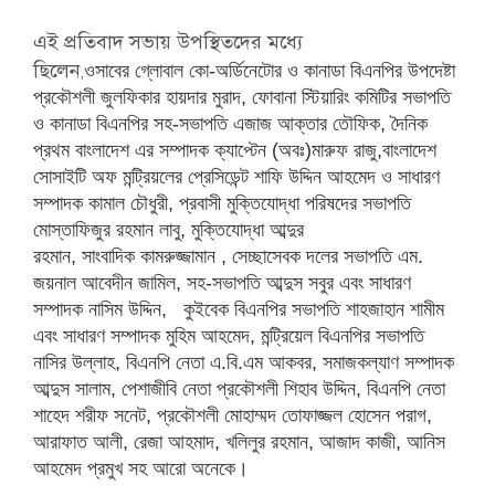
এই প্রতিবাদ সভায় উপস্থিতদের মধ্যে
ছিলেন
ওসাবের গ্লোবাল কো-অর্ডিনেটোর
ও কানাডা বিএনপির উপদেষ্টা
,
প্রকৌশলী জুলফিকার হায়দার মুরাদ, ফোবানা স্টিয়ারিং কমিটি
র সভাপতি
ও কানাডা বিএনপির সহ-সভাপতি এজাজ আক্তার তৌফিক, দৈনিক
প্রথম বাংলাদেশ এর সম্পাদক ক্যাপ্টেন (অবঃ)মারুফ রাজু,বাংলাদেশ
সোসাইটি অফ মন্ট্রিয়লের প্রেসিডেন্ট শাফি উদ্দিন আহমেদ ও সাধারণ
সম্পাদক কামাল চৌধুরী, প্রবাসী মুক্তিযোদ্ধা পরিষদের সভাপতি
মোস্তাফিজুর রহমান লাবু, মুক্তিযোদ্ধা আব্দুর
রহমান, সাংবাদিক কামরুজ্জামান ,
সেচ্ছাসেবক দলের সভাপতি এম.
জয়নাল আবেদীন জামিল, সহ-সভাপতি আব্দুস সবুর এবং সাধারণ
সম্পাদক নাসিম উদ্দিন, কুইবেক বিএনপির সভাপতি শাহজাহান শামীম
এবং সাধারণ সম্পাদক মুহিম আহমেদ, মন্ট্রিয়েল বিএনপির সভাপতি
নাসির উল্লাহ, বিএনপি নেতা এ.বি.এম আকবর, সমাজকল্যাণ সম্পাদক
আব্দুস সালাম, পেশাজীবি নেতা প্রকৌশলী শিহাব উদ্দিন, বিএনপি নেতা
শাহেদ শরীফ সনেট, প্রকৌশলী মোহাম্মদ তোফাজ্জল হোসেন পরাগ,
আরাফাত আলী, রেজা আহমাদ, খলিলুর রহমান, আজাদ কাজী, আনিস
আহমেদ প্রমুখ সহ আরো অনেকে।