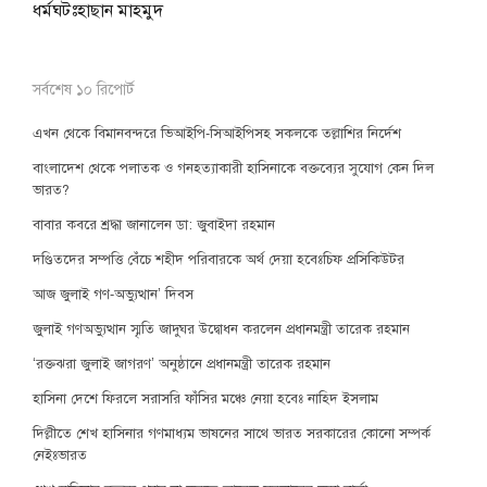
ধর্মঘটঃহাছান মাহমুদ
সর্বশেষ ১০ রিপোর্ট
এখন থেকে বিমানবন্দরে ভিআইপি-সিআইপিসহ সকলকে তল্লাশির নির্দেশ
বাংলাদেশ থেকে পলাতক ও গনহত্যাকারী হাসিনাকে বক্তব্যের সুযোগ কেন দিল
ভারত?
বাবার কবরে শ্রদ্ধা জানালেন ডা: জুবাইদা রহমান
দণ্ডিতদের সম্পত্তি বেঁচে শহীদ পরিবারকে অর্থ দেয়া হবেঃচিফ প্রসিকিউটর
আজ জুলাই গণ-অভ্যুত্থান’ দিবস
জুলাই গণঅভ্যুত্থান স্মৃতি জাদুঘর উদ্বোধন করলেন প্রধানমন্ত্রী তারেক রহমান
‘রক্তঝরা জুলাই জাগরণ’ অনুষ্ঠানে প্রধানমন্ত্রী তারেক রহমান
হাসিনা দেশে ফিরলে সরাসরি ফাঁসির মঞ্চে নেয়া হবেঃ নাহিদ ইসলাম
দিল্লীতে শেখ হাসিনার গণমাধ্যম ভাষনের সাথে ভারত সরকারের কোনো সম্পর্ক
নেইঃভারত