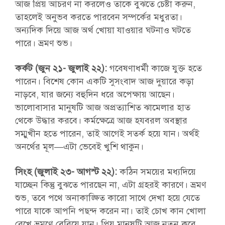
আজ প্রিয় আচরণ না করলেও তাকে বুঝতে চেষ্টা করুন,
তাহলেই অনুভব করতে পারবেন সম্পর্কের মধুরতা।
অন্যদিক দিয়ে আজ অর্থ খোয়া যাওয়ার ঘটনাও ঘটতে
পারে। ভ্রমণ শুভ।
কর্কট (জুন ২১- জুলাই ২২):
গবেষণাধর্মী কাজে যুক্ত হতে
পারেন। বিশেষ কোন একটি সুসংবাদ আজ দুয়ারে কড়া
নাড়বে, যার জন্যে বহুদিন ধরে অপেক্ষায় আছেন।
ভালোবাসার মানুষটি আজ অপ্রত্যাশিত ঝামেলার হাত
থেকে উদ্ধার করবে। কর্মক্ষেত্রে আজ হযবরল অবস্থার
সম্মুখীন হতে পারেন, তাই আগেই সতর্ক হয়ে যান। অর্থই
অনর্থের মূল—এটা ভেবেই খুশি থাকুন।
সিংহ (জুলাই ২৩- আগস্ট ২২):
কঠিন সময়ের মধ্যদিয়ে
যাচ্ছেন কিন্তু বুঝতে পারছেন না, এটা গ্রহরই কারণে। ভ্রমণ
শুভ, তবে পথে অনাকাঙ্ক্ষিত কারো সাথে দেখা হয়ে যেতে
পারে যাকে আপনি পছন্দ করেন না। তাই চোখ কান খোলা
রেখে ভ্রমণে বেরিয়ে যান। প্রিয় মানুষটি আজ নতুন করে