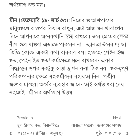
অর্থযোগ শুভ নয়।
মীন (ফেব্রুয়ারি ১৯- মার্চ ২০):
নিজের ও আশপাশের
মানুষগুলোর ওপর বিশ্বাস রাখুন, এটা আজ মন খারাপের
দিনে আপনাকে অনেকখানি স্বচ্ছ রাখবে। তবে প্রেমের ক্ষেত্রে
নীল হয়ে যাওয়া এড়াতে পারবেন না। ড্যান ব্রাউনের দ্য ডা
ভিঞ্চি কোডে একটা কথা বারবার বলা হয়েছে- পেইন ইজ
গুড, পেইন ইজ গুড! কর্মক্ষেত্রে মনে রাখবেন- একার
সিদ্ধান্তের ওপর সবটুকু আস্থা স্থাপন করা ঠিক নয়। গুরুত্বপূর্ণ
পরিকল্পনার ক্ষেত্রে সহকর্মীদের সহায়তা নিন। গভীর
জলের মাছেরা অর্থের ব্যবহার জানে- তাই অর্থও ধরা দেয়
সহজেই। মীনের অর্থযোগ উত্তম।
Post
Previous
Next
Previous
Next
ভুল স্বীকার করে বিএনপিতে
আবারো সান্তোস: জনগণের সম্পদ
navigation
post:
post:
ফিরছেন ব্যারিস্টার নাজমুল হুদা
লুণ্ঠন পাকাপোক্ত