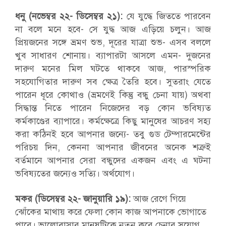
ধনু (নভেম্বর ২২- ডিসেম্বর ২১):
যে যুদ্ধে জিততে পারবেন
না বলে মনে হবে- সে যুদ্ধ আজ এড়িয়ে চলুন। আজ
প্রিয়জনের সঙ্গে ভ্রমণ শুভ, দূরের যাত্রা শুভ- এসব বললে
খুব সাধারণ শোনায়। ব্যাপারটা আসলে এমন- দুজনের
দারুণ মনের মিল ঘটতে থাকবে আজ, পারস্পরিক
সহযোগিতার দারুণ সব ক্ষেত্র তৈরি হবে। সুতরাং যেতে
পারেন ধূরে কোথাও (ভ্রমণেই কিন্তু বন্ধু চেনা যায়) অথবা
সিদ্ধান্ত নিতে পারেন নিজেদের বড় কোন ভবিষ্যত
কর্মকাণ্ডের ব্যাপারে। কর্মক্ষেত্রে কিছু মানুষের আচরণ সহ্য
করা কঠিনই হবে আপনার জন্যে- তবু গুড টেম্পারমেন্টের
পরিচয় দিন, কেননা আপনার জীবনের অনেক শত্রুই
বর্তমানে আপনার সেরা বন্ধুদের একজন এবং এ ঘটনা
ভবিষ্যতের জন্যেও সত্যি। অর্থযোগ।
মকর (ডিসেম্বর ২২- জানুয়ারি ১৯):
আজ রেগে গিয়ে
ঝোঁকের মাথায় করে ফেলা কোন কাজ আপনাকে ভোগাতে
পারে। ভালোবাসার মানুষটিকে নতুন করে চেনার সুযোগ