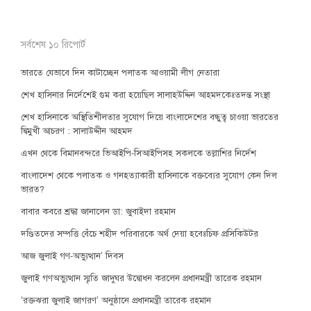
সর্বশেষ ১০ রিপোর্ট
ভারতে যেভাবে দিন কাটাচ্ছেন পলাতক আওয়ামী লীগ নেতারা
শেখ হাসিনার নির্দেশেই গুম করা হয়েছিল সালাহউদ্দিন আহমদকেঃতদন্ত সংস্থা
শেখ হাসিনাকে অস্থিতিশীলতার সুযোগ দিয়ে বাংলাদেশের বন্ধুত্ব চাওয়া ভারতের
দ্বিমুখী আচরণ : সালাউদ্দীন আহমদ
এখন থেকে বিমানবন্দরে ভিআইপি-সিআইপিসহ সকলকে তল্লাশির নির্দেশ
বাংলাদেশ থেকে পলাতক ও গনহত্যাকারী হাসিনাকে বক্তব্যের সুযোগ কেন দিল
ভারত?
বাবার কবরে শ্রদ্ধা জানালেন ডা: জুবাইদা রহমান
দণ্ডিতদের সম্পত্তি বেঁচে শহীদ পরিবারকে অর্থ দেয়া হবেঃচিফ প্রসিকিউটর
আজ জুলাই গণ-অভ্যুত্থান’ দিবস
জুলাই গণঅভ্যুত্থান স্মৃতি জাদুঘর উদ্বোধন করলেন প্রধানমন্ত্রী তারেক রহমান
‘রক্তঝরা জুলাই জাগরণ’ অনুষ্ঠানে প্রধানমন্ত্রী তারেক রহমান