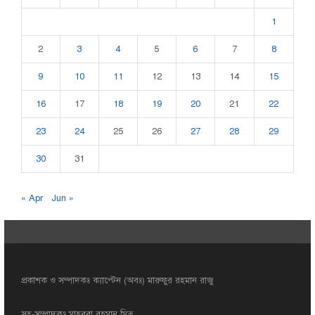
1
2
3
4
5
6
7
8
9
10
11
12
13
14
15
16
17
18
19
20
21
22
23
24
25
26
27
28
29
30
31
« Apr
Jun »
প্রকাশক ও সম্পাদকঃ ক্যাপ্টেন (অবঃ) মারুফুর রহমান রাজু
সহ-সম্পাদকঃ মাহবুবা রহমান মিতু