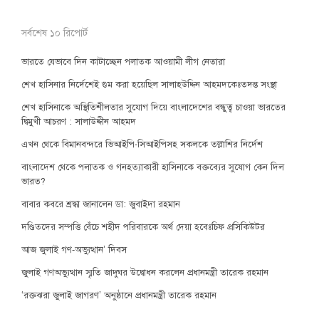
সর্বশেষ ১০ রিপোর্ট
ভারতে যেভাবে দিন কাটাচ্ছেন পলাতক আওয়ামী লীগ নেতারা
শেখ হাসিনার নির্দেশেই গুম করা হয়েছিল সালাহউদ্দিন আহমদকেঃতদন্ত সংস্থা
শেখ হাসিনাকে অস্থিতিশীলতার সুযোগ দিয়ে বাংলাদেশের বন্ধুত্ব চাওয়া ভারতের
দ্বিমুখী আচরণ : সালাউদ্দীন আহমদ
এখন থেকে বিমানবন্দরে ভিআইপি-সিআইপিসহ সকলকে তল্লাশির নির্দেশ
বাংলাদেশ থেকে পলাতক ও গনহত্যাকারী হাসিনাকে বক্তব্যের সুযোগ কেন দিল
ভারত?
বাবার কবরে শ্রদ্ধা জানালেন ডা: জুবাইদা রহমান
দণ্ডিতদের সম্পত্তি বেঁচে শহীদ পরিবারকে অর্থ দেয়া হবেঃচিফ প্রসিকিউটর
আজ জুলাই গণ-অভ্যুত্থান’ দিবস
জুলাই গণঅভ্যুত্থান স্মৃতি জাদুঘর উদ্বোধন করলেন প্রধানমন্ত্রী তারেক রহমান
‘রক্তঝরা জুলাই জাগরণ’ অনুষ্ঠানে প্রধানমন্ত্রী তারেক রহমান