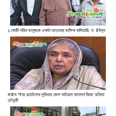
১ কোটি গরিব মানুষকে একটা ব্যাংকের মালিক বানিয়েছি: ড. ইউনূস
ফাইভ স্টার হোটেলের সুবিধায় জেল খাটছেন খালেদা জিয়া: মতিয়া
চৌধুরী