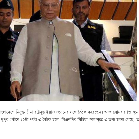
লাদেশে নিযুক্ত চীনা রাষ্ট্রদূত ইয়াও ওয়েনের সঙ্গে বৈঠক করেছেন। আজ সোমবার (৩ জু
 দুপুর পৌনে ১২টা পর্যন্ত এ বৈঠক চলে। বিএনপির মিডিয়া সেল সূত্রে এ তথ্য জানা গেছে।