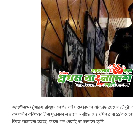
ক্যাপ্টেন(অবঃ)মারুফ রাজুঃ
বিএনপির ভাইস চেয়ারম্যান আলতাফ হোসেন চৌধুরী বাং
রাজধানীর বারিধারার চীনা দূতাবাসে এ বৈঠক অনুষ্ঠিত হয়। এদিন বেলা ১১টা থেকে
বিষয়ে আলোচনা হয়েছে কোনো পক্ষ থেকেই তা জানানো হয়নি।