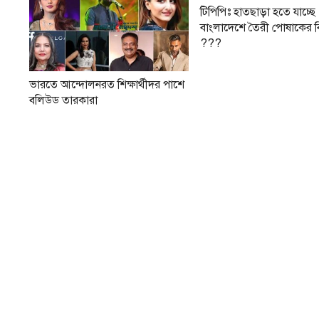
টিপিপিঃ হাতছাড়া হতে যাচ্ছে
বাংলাদেশে তৈরী পোষাকের বি
???
ভারতে আন্দোলনরত শিক্ষার্থীদর পাশে
বলিউড তারকারা