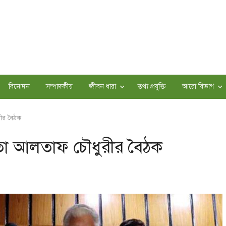
বিনোদন
সম্পাদকীয়
জীবন ধারা
তথ্য প্রযুক্তি
আরো বিভাগ
ুরীর বৈঠক
 নেতা আলতাফ চৌধুরীর বৈঠক