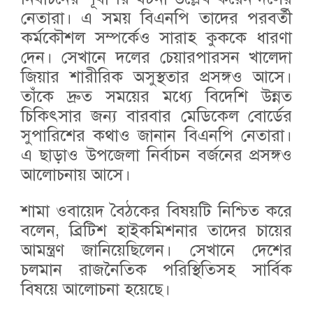
নেতারা। এ সময় বিএনপি তাদের পরবর্তী
কর্মকৌশল সম্পর্কেও সারাহ কুককে ধারণা
দেন। সেখানে দলের চেয়ারপারসন খালেদা
জিয়ার শারীরিক অসুস্থতার প্রসঙ্গও আসে।
তাঁকে দ্রুত সময়ের মধ্যে বিদেশি উন্নত
চিকিৎসার জন্য বারবার মেডিকেল বোর্ডের
সুপারিশের কথাও জানান বিএনপি নেতারা।
এ ছাড়াও উপজেলা নির্বাচন বর্জনের প্রসঙ্গও
আলোচনায় আসে।
শামা ওবায়েদ বৈঠকের বিষয়টি নিশ্চিত করে
বলেন, ব্রিটিশ হাইকমিশনার তাদের চায়ের
আমন্ত্রণ জানিয়েছিলেন। সেখানে দেশের
চলমান রাজনৈতিক পরিস্থিতিসহ সার্বিক
বিষয়ে আলোচনা হয়েছে।