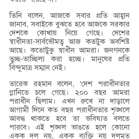
তিনি বলেন, আজকে সবার প্রতি আহ্বান
জানাব, সবাইকে বুঝতে হবে আজকে সরকার
দেশকে কোথায় নিয়ে গেছে। দেশের
স্বাধীনতা-সার্বভৌমত্ব আজ কতটুক অবশিষ্ট
আছে। কতোটুকু স্বাধীন আমরা। জনগনকে
তুচ্ছ-তাচ্ছিল্য করা হচ্ছে। মানুষের প্রতি
বিন্দুমাত্র সম্মান নেই।
তারেক রহমান বলেন, ‘দেশ পরাধীনতার
গ্লানিতে চলে গেছে। ২০০ বছর আমরা
পরাধীন ছিলাম। এখন রুখে না দাড়ালে
আগামী দিনে কত বছর পরাধীনতার শৃঙ্খলে
আবদ্ধ থাকতে হবে তা ভবিষ্যত বলতে
পারবে। এই শৃঙ্খল ভাঙতে হলে কোনো
একক দল নয়, একক ব্যক্তি নয় দলমত