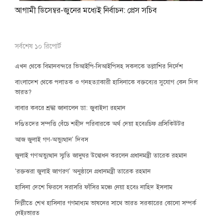
আগামী ডিসেম্বর-জুনের মধ্যেই নির্বাচন: প্রেস সচিব
সর্বশেষ ১০ রিপোর্ট
এখন থেকে বিমানবন্দরে ভিআইপি-সিআইপিসহ সকলকে তল্লাশির নির্দেশ
বাংলাদেশ থেকে পলাতক ও গনহত্যাকারী হাসিনাকে বক্তব্যের সুযোগ কেন দিল
ভারত?
বাবার কবরে শ্রদ্ধা জানালেন ডা: জুবাইদা রহমান
দণ্ডিতদের সম্পত্তি বেঁচে শহীদ পরিবারকে অর্থ দেয়া হবেঃচিফ প্রসিকিউটর
আজ জুলাই গণ-অভ্যুত্থান’ দিবস
জুলাই গণঅভ্যুত্থান স্মৃতি জাদুঘর উদ্বোধন করলেন প্রধানমন্ত্রী তারেক রহমান
‘রক্তঝরা জুলাই জাগরণ’ অনুষ্ঠানে প্রধানমন্ত্রী তারেক রহমান
হাসিনা দেশে ফিরলে সরাসরি ফাঁসির মঞ্চে নেয়া হবেঃ নাহিদ ইসলাম
দিল্লীতে শেখ হাসিনার গণমাধ্যম ভাষনের সাথে ভারত সরকারের কোনো সম্পর্ক
নেইঃভারত