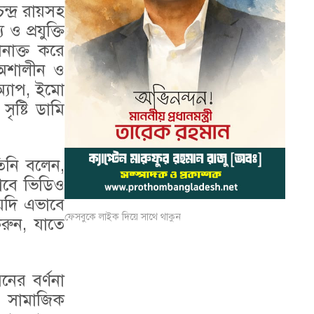
দ্র রায়সহ
প্রযুক্তি
নাক্ত করে
ধ অশালীন ও
অ্যাপ, ইমো
ষ্টি ডামি
িনি বলেন,
বে ভিডিও
যদি এভাবে
ফেসবুকে লাইক দিয়ে সাথে থাকুন
রুন, যাতে
নের বর্ণনা
িও সামাজিক