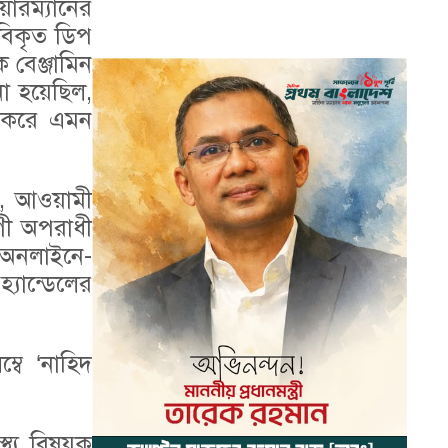
য়ারম্যানের
ে বিকৃত ডিপ
 বেঞ্জামিন
ো হয়েছিল,
ার করে এমন
ে, আওয়ামী
গী অপরাধী
 অনলাইনে-
্যান্ডেলের
বে ‘নাহিদ
্থ্য বিষয়ক