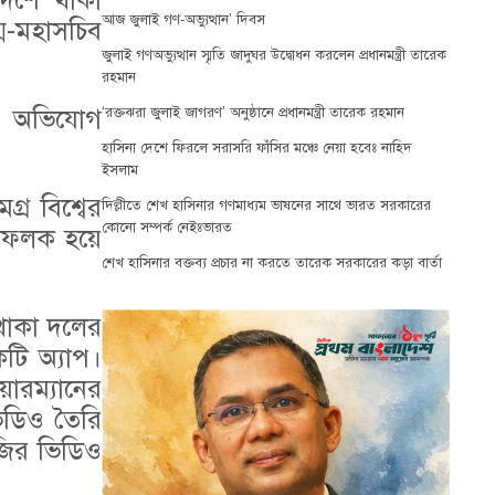
দেশে থাকা
আজ জুলাই গণ-অভ্যুত্থান’ দিবস
্ম-মহাসচিব
জুলাই গণঅভ্যুত্থান স্মৃতি জাদুঘর উদ্বোধন করলেন প্রধানমন্ত্রী তারেক
রহমান
 এ অভিযোগ
‘রক্তঝরা জুলাই জাগরণ’ অনুষ্ঠানে প্রধানমন্ত্রী তারেক রহমান
হাসিনা দেশে ফিরলে সরাসরি ফাঁসির মঞ্চে নেয়া হবেঃ নাহিদ
ইসলাম
্র বিশ্বের
দিল্লীতে শেখ হাসিনার গণমাধ্যম ভাষনের সাথে ভারত সরকারের
কোনো সম্পর্ক নেইঃভারত
ইলফলক হয়ে
শেখ হাসিনার বক্তব্য প্রচার না করতে তারেক সরকারের কড়া বার্তা
 থাকা দলের
কটি অ্যাপ।
়ারম্যানের
ভিডিও তৈরি
াজির ভিডিও