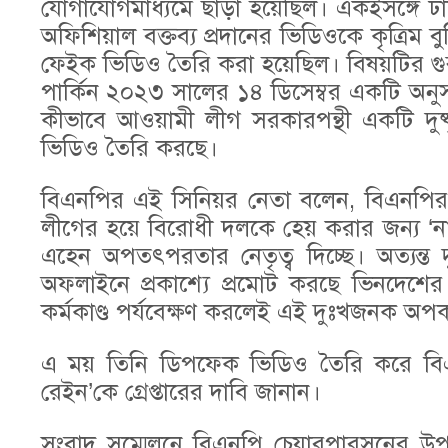
যোগাযোগমাধ্যমে ছাড়া হয়েছিল। একইসঙ্গে ঢাকাস্
অফিশিয়াল বক্তব্য প্রদানের ভিডিওকে কৃত্রিম বু
ফেইক ভিডিও তৈরি করা হয়েছিল। বিষয়টির গুরুত
পার্কিন ২০২৩ সালের ১৪ ডিসেম্বর একটি অনুসন
কীভাবে আওয়ামী লীগ সরকারপন্থী একটি দুষ্ক
ভিডিও তৈরি করছে।
বিএনপির এই সিনিয়র নেতা বলেন, বিএনপির তথ্য
লীগের হয়ে বিরোধী দলকে হেয় করার জন্য ‘
এহেন অপতৎপরতার নেতৃত্ব দিচ্ছে। অত্যন
অফলাইনে প্রকাশ্যে প্রমোট করছে ভিনদেশের প
কর্মকাণ্ড পর্যবেক্ষণ করলেই এই দুঃখজনক অপকর
এ ময় তিনি ডিপফেক ভিডিও তৈরি করে বিএনপি
রেইন’কে গ্রেপ্তারের দাবি জানান।
সংবাদ সম্মেলনে বিএনপি চেয়ারপারসনের উপদেষ