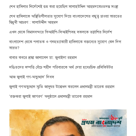
শেখ হাসিনার নির্দেশেই গুম করা হয়েছিল সালাহউদ্দিন আহমদকেঃতদন্ত সংস্থা
শেখ হাসিনাকে অস্থিতিশীলতার সুযোগ দিয়ে বাংলাদেশের বন্ধুত্ব চাওয়া ভারতের
দ্বিমুখী আচরণ : সালাউদ্দীন আহমদ
এখন থেকে বিমানবন্দরে ভিআইপি-সিআইপিসহ সকলকে তল্লাশির নির্দেশ
বাংলাদেশ থেকে পলাতক ও গনহত্যাকারী হাসিনাকে বক্তব্যের সুযোগ কেন দিল
ভারত?
বাবার কবরে শ্রদ্ধা জানালেন ডা: জুবাইদা রহমান
দণ্ডিতদের সম্পত্তি বেঁচে শহীদ পরিবারকে অর্থ দেয়া হবেঃচিফ প্রসিকিউটর
আজ জুলাই গণ-অভ্যুত্থান’ দিবস
জুলাই গণঅভ্যুত্থান স্মৃতি জাদুঘর উদ্বোধন করলেন প্রধানমন্ত্রী তারেক রহমান
‘রক্তঝরা জুলাই জাগরণ’ অনুষ্ঠানে প্রধানমন্ত্রী তারেক রহমান