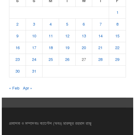
S
S
M
T
W
T
F
1
2
3
4
5
6
7
8
9
10
11
12
13
14
15
16
17
18
19
20
21
22
23
24
25
26
27
28
29
30
31
« Feb
Apr »
প্রকাশক ও সম্পাদকঃ ক্যাপ্টেন (অবঃ) মারুফুর রহমান রাজু