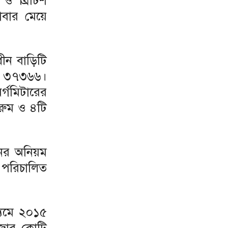
 ও ব্রিটিশ
াবার মেয়ে
ধীন বাড়িটি
এল ৩৭৩৬৬।
্গমিটারের
রুম ও ৪টি
নের অনিয়ম
 পরিচালিত
্যমে ২০১৫