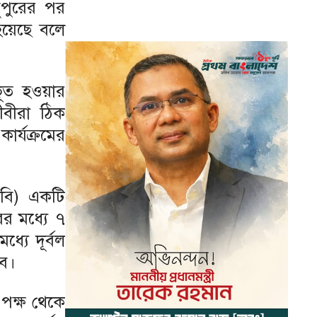
ুপুরের পর
হয়েছে বলে
ভূত হওয়ার
জীবীরা ঠিক
র্যক্রমের
এবি) একটি
ের মধ্যে ৭
্যে দূর্বল
বে।
 পক্ষ থেকে