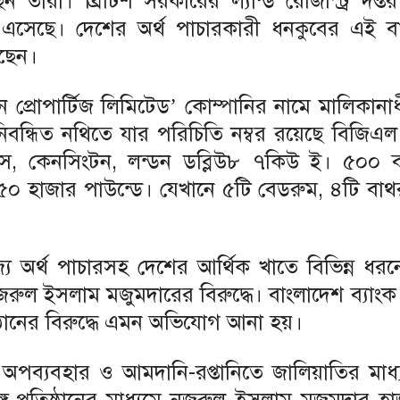
রা। ব্রিটিশ সরকারের ল্যান্ড রেজিস্ট্রি দপ্তর
 এসেছে। দেশের অর্থ পাচারকারী ধনকুবের এই ব
রছেন।
ন প্রোপার্টিজ লিমিটেড’ কোম্পানির নামে মালিকানা
নিবন্ধিত নথিতে যার পরিচিতি নম্বর রয়েছে বিজি
ডেনস, কেনসিংটন, লন্ডন ডব্লিউ৮ ৭কিউ ই। ৫০০ বর
৫০ হাজার পাউন্ডে। যেখানে ৫টি বেডরুম, ৪টি বাথ
্যে অর্থ পাচারসহ দেশের আর্থিক খাতে বিভিন্ন ধর
ল ইসলাম মজুমদারের বিরুদ্ধে। বাংলাদেশ ব্যাংক
ষ্ঠানের বিরুদ্ধে এমন অভিযোগ আনা হয়।
ার অপব্যবহার ও আমদানি-রপ্তানিতে জালিয়াতির মাধ