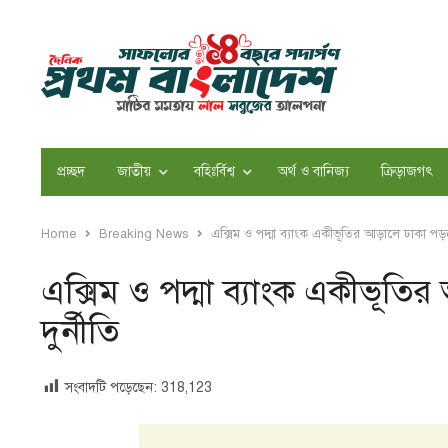
প্রচ্ছদ
জাতীয়
বহিঃর্বিশ্ব
অর্থ ও বানিজ্য
ক্রিড়াজগৎ
Home
Breaking News
এক্সিম ও পদ্মা ব্যাংক একীভূতির আড়ালে ঢাকা পড়
এক্সিম ও পদ্মা ব্যাংক একীভূ
দুর্নীতি
সংবাদটি পড়েছেন:
318,123