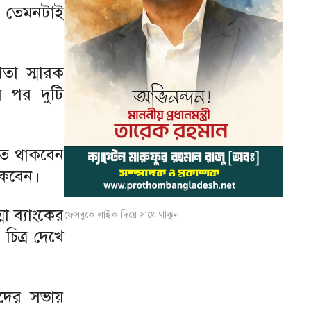
রে তেমনটাই
তা স্মারক
র পর দুটি
থিত থাকবেন
থাকবেন।
া ব্যাংকের
ফেসবুকে লাইক দিয়ে সাথে থাকুন
িত্র দেখে
ষদের সভায়