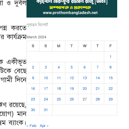
 ও দুর্বল
পুরাতন রিপোর্ট
্পন্ন করতে
 কার্যক্রম
March 2024
S
S
M
T
W
T
F
1
ংকে একীভূত
2
3
4
5
6
7
8
ুটিকে বেছে
গামী দিনে
9
10
11
12
13
14
15
16
17
18
19
20
21
22
23
24
25
26
27
28
29
 ঋণ রয়েছে,
30
31
িয়োগ) মান
ম ব্যাংক।
« Feb
Apr »