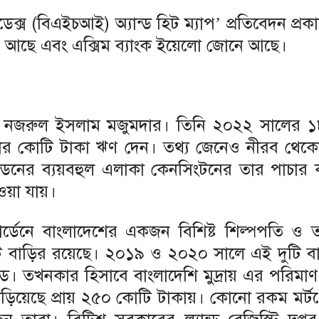
ডেক্স (বিএইচআই) অ্যান্ড হিট ম্যাপ’ প্রতিবেদন প্র
োনে আছে এবং এক্সিম ব্যাংক ইয়েলো জোনে আছে।
 মো. নজরুল ইসলাম মজুমদার। তিনি ২০২২ সালের ১৮
জার কোটি টাকা ঋণ দেন। তথ্য জেনেও নীরব থেকেছে 
লন্ডনের ব্যয়বহুল এলাকা কেনসিংটনের তার পাচার ক
াওয়া যায়।
গার্ডেনে বাংলাদেশের একজন বিশিষ্ট শিল্পপতি ও 
ুটি বাড়ির রয়েছে। ২০১৯ ও ২০২০ সালে এই দুটি ব
ড। তখনকার হিসাবে বাংলাদেশি মুদ্রায় এর পরিমা
দাঁড়িয়েছে প্রায় ২৫০ কোটি টাকায়। কোনো রকম মর্ট