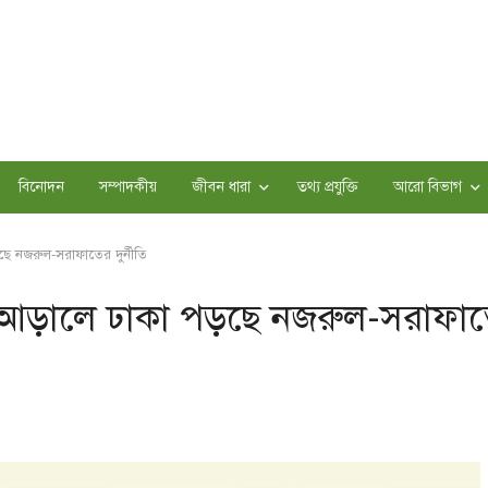
বিনোদন
সম্পাদকীয়
জীবন ধারা
তথ্য প্রযুক্তি
আরো বিভাগ
ছে নজরুল-সরাফাতের দুর্নীতি
তির আড়ালে ঢাকা পড়ছে নজরুল-সরাফা