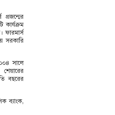
প্রজন্মের
 কার্যক্রম
 ফারমার্স
হয় সরকারি
২০০৪ সালে
র শেয়ারের
লতি বছরের
িক ব্যাংক,