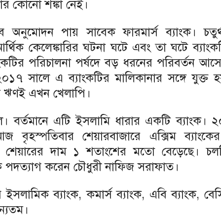
ার কোনো শঙ্কা নেই।
বে অনুমোদন পায় সাবেক ফারমার্স ব্যাংক। চতুর্থ 
্থিক কেলেঙ্কারির ঘটনা ঘটে এবং তা ঘটে ব্যাংকটি
কটির পরিচালনা পর্ষদে বড় ধরনের পরিবর্তন আসে।
 ২০১৭ সালে এ ব্যাংকটির মালিকানার সঙ্গে যুক্ত 
াংশ ঋণই এখন খেলাপি।
সালে। বর্তমানে এটি ইসলামি ধারার একটি ব্যাংক। 
আজ বৃহস্পতিবার শেয়ারবাজারে এক্সিম ব্যাংকে
টির শেয়ারের দাম ১ শতাংশের মতো বেড়েছে। চ
থেকে পদত্যাগ করেন চৌধুরী নাফিজ সরাফাত।
 ইসলামিক ব্যাংক, কমার্স ব্যাংক, এবি ব্যাংক, বেস
অন্যতম।