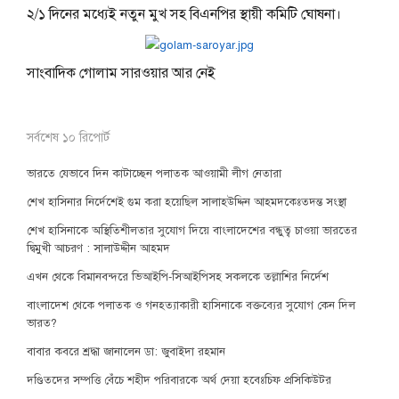
২/১ দিনের মধ্যেই নতুন মুখ সহ বিএনপির স্থায়ী কমিটি ঘোষনা।
সাংবাদিক গোলাম সারওয়ার আর নেই
সর্বশেষ ১০ রিপোর্ট
ভারতে যেভাবে দিন কাটাচ্ছেন পলাতক আওয়ামী লীগ নেতারা
শেখ হাসিনার নির্দেশেই গুম করা হয়েছিল সালাহউদ্দিন আহমদকেঃতদন্ত সংস্থা
শেখ হাসিনাকে অস্থিতিশীলতার সুযোগ দিয়ে বাংলাদেশের বন্ধুত্ব চাওয়া ভারতের
দ্বিমুখী আচরণ : সালাউদ্দীন আহমদ
এখন থেকে বিমানবন্দরে ভিআইপি-সিআইপিসহ সকলকে তল্লাশির নির্দেশ
বাংলাদেশ থেকে পলাতক ও গনহত্যাকারী হাসিনাকে বক্তব্যের সুযোগ কেন দিল
ভারত?
বাবার কবরে শ্রদ্ধা জানালেন ডা: জুবাইদা রহমান
দণ্ডিতদের সম্পত্তি বেঁচে শহীদ পরিবারকে অর্থ দেয়া হবেঃচিফ প্রসিকিউটর