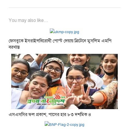
You may also like...
ফেসবুকে ইসরাইলবিরোধী পোস্ট দেয়ায় ব্রিটেনে মুসলিম এমপি
বরখাস্ত
এসএসসির ফল প্রকাশ, পাসের হার ৮৩ দশমিক ৪