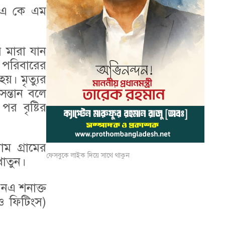
) এ কে এম
 মারা যান
ম পরিবারের
য়। মৃত্যুর
সন্তান বলে
র বৃষ্টির
াম গ্রামের
ফেসবুকে লাইক দিয়ে সাথে থাকুন
খাতুন।
এনএ শনাক্ত
 ও ফিটিংস)