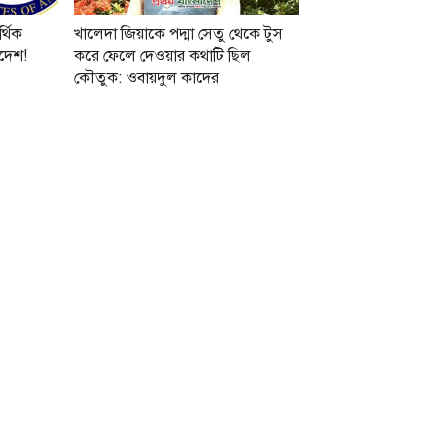
র্থিক
খালেদা জিয়াকে পদ্মা সেতু থেকে টুস
াদেশ!
করে ফেলে দেওয়ার কথাটি ছিল
কৌতুক: ওবায়দুল কাদের