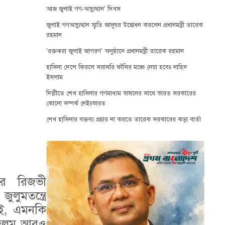
আজ জুলাই গণ-অভ্যুত্থান’ দিবস
জুলাই গণঅভ্যুত্থান স্মৃতি জাদুঘর উদ্বোধন করলেন প্রধানমন্ত্রী তারেক
রহমান
‘রক্তঝরা জুলাই জাগরণ’ অনুষ্ঠানে প্রধানমন্ত্রী তারেক রহমান
হাসিনা দেশে ফিরলে সরাসরি ফাঁসির মঞ্চে নেয়া হবেঃ নাহিদ
ইসলাম
দিল্লীতে শেখ হাসিনার গণমাধ্যম ভাষনের সাথে ভারত সরকারের
কোনো সম্পর্ক নেইঃভারত
শেখ হাসিনার বক্তব্য প্রচার না করতে তারেক সরকারের কড়া বার্তা
ির রিজভী
ুমতন্ত্রে
েই, এমনকি
জুলুম আরও