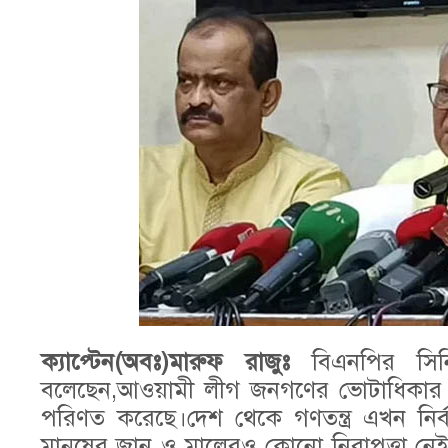
ক্যাপ্টেন(অবঃ)মারুফ রাজুঃ
বিএনপির সিনি
বলেছেন,আওয়ামী লীগ জনগণের ভোটাধিকার হরণ 
পরিণত করেছে।দেশ থেকে গণতন্ত্র এখন নি
মানুষের জান ও মালেরও কোনো নিরাপত্তা নে