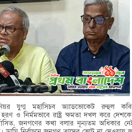
য়র যুগ্ম মহাসিচব অ্যাডভোকেট রুহুল কব
ও নির্মমভাবে রাষ্ট্র ক্ষমতা দখল করে দেশকে জুল
র্বাসিত, জনগণের কথা বলার নূন্যতম অধিকার ন
ই। ডামি নির্বাচনে জনগণ তাদের ভোট না দেওয়ায় 